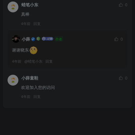
蜡笔小东
0
真棒
4年前
回复
小薛
0
作者
谢谢晓东
4年前
@
蜡笔小东
回复
小薛童鞋
0
欢迎加入您的访问
4年前
回复