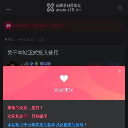
薛眠羊用户交流群，点击加入
站点正在整改，如有侵犯您的权益请联系我们
薛眠羊用户交流群，点击加入
站点正在整改，如有侵犯您的权益请联系我们
首页
生活点滴
正文
关于本站正式投入使用
小薛
关注
私信
3年前更新
4
448
13
前言
欢迎来访
想了又想，决定斥“巨资”买下了这个域名，拥有了域名的使
用权
尊敬的访客，您好！
欢迎您访问一只薛眠羊
本站致力于分享实用的教学以及精美的源码！