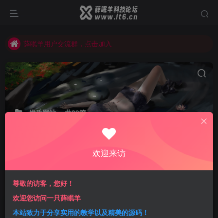
薛眠羊用户交流群，点击加入
站点正在整改，如有侵犯您的权益请联系我们
薛眠羊用户交流群，点击加入
站点正在整改，如有侵犯您的权益请联系我们
优质网站
共39篇
一只薛眠羊为您搜罗最优质网站资源，新媒体运营，视频教程，视频
下载，网盘搜索，图片下载，视频在线处理，字体下载，网站设计，
优质APP软件，高清电影电视剧，在线观看下载等等
欢迎来访
分类
QQ技术
微信技术
抖音技术
建站教程
黑客技术
尊敬的访客，您好！
排序
更新
浏览
点赞
评论
欢迎您访问一只薛眠羊
Midjourney付费了 来试试这几款免费
本站致力于分享实用的教学以及精美的源码！
的在线AI绘图网站 持续更新