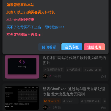
如果您也喜欢本站
# 优质网站分享
# AI绘图
# AI绘图网站
您也可以进行
购买会员
支持站长
3年前
16
本站会员
限时特惠
分享三个在线免费检测网站源码后门网
买不了吃亏买不了上当，限时抢购中！
站 网站源码后门查杀
本弹窗登陆后不再显示！
# 优质网站分享
# 查后门网站
# 网站源码后门查
3年前
8
随便看看
会员专区
注册账号
教你利用网站将代码片段转化为漂亮的
图片
# 优质网站分享
# 代码编辑
# CodeToImg
3年前
8
酷表ChatExcel 通过与AI聊天自动处理
表格 北大出品免费无限制
ChatGPT
# ChatGPT
# 优质网站分享
# ope
3年前
6