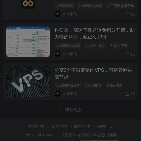
# 干货分享
# 优质网站分享
# 百度网盘低价购买
3年前
13
科研通，高速下载通道免积分开启，助
力你的科研，截止3月2日
# 优质网站分享
# 大学生论文
# 论文下载
3年前
13
分享3个不限流量的VPS，可搭建网站
或节点
# 优质网站分享
# VPS推荐
# BuyVM
3年前
15
加载更多
友情链接
免责声明
商业合作
净网行动
Copyright © 2023 ·
一只薛眠羊
· 由
薛眠羊科技
强力驱动