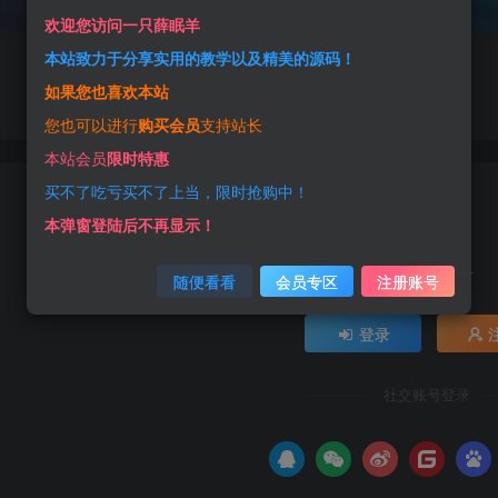
欢迎您访问一只薛眠羊
本站致力于分享实用的教学以及精美的源码！
如果您也喜欢本站
您也可以进行
购买会员
支持站长
本站会员
限时特惠
买不了吃亏买不了上当，限时抢购中！
本弹窗登陆后不再显示！
Hi！请登录
随便看看
会员专区
注册账号
登录
社交账号登录