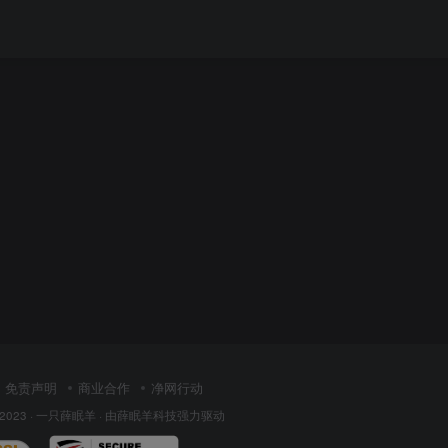
免责声明
商业合作
净网行动
 2023 ·
一只薛眠羊
· 由
薛眠羊科技
强力驱动