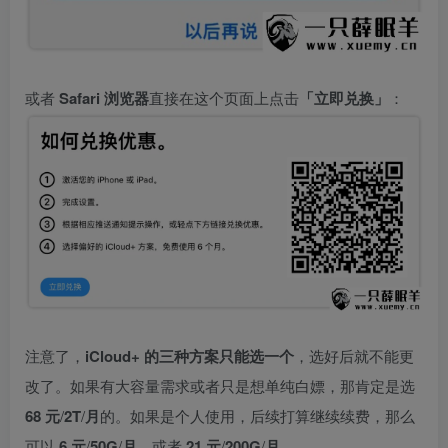
或者
Safari 浏览器
直接在这个页面上点击
「立即兑换」
：
注意了，
iCloud+ 的三种方案只能选一个
，选好后就不能更
改了。如果有大容量需求或者只是想单纯白嫖，那肯定是选
68 元
/
2T
/
月
的。如果是个人使用，后续打算继续续费，那么
可以
6 元
/
50G
/
月
，或者
21 元
/
200G
/
月
。