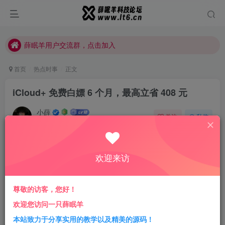
薛眠羊用户交流群，点击加入
站点正在整改，如有侵犯您的权益请联系我们
薛眠羊用户交流群，点击加入
站点正在整改，如有侵犯您的权益请联系我们
首页
热点时事
正文
iCloud+ 免费白嫖 6 个月，最高立省 408 元
小薛
关注
私信
3年前发布
0
1503
10
前言
欢迎来访
今天苹果中国官网推出了
「免费获取 6 个月 iCloud+ 服务」
的活动，按照当前
iCloud+
空间最高套餐
68元
/
2T
/
月
算，最
尊敬的访客，您好！
多可以省
408
元，接下来小薛就简单跟大家分享下这个活
欢迎您访问一只薛眠羊
动，注意事项，以及如何合理使用。
本站致力于分享实用的教学以及精美的源码！