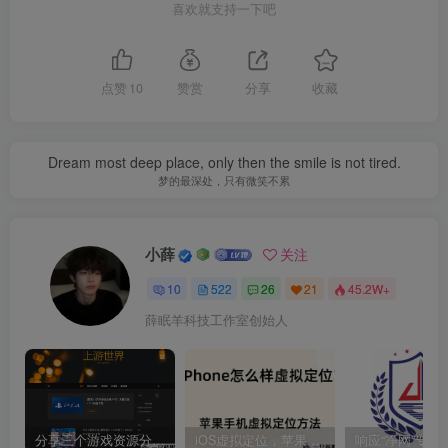
喜欢就支持一下吧
点赞
10
赞赏
分享
收藏
Dream most deep place, only then the smile is not tired.
梦的最深处，只有微笑不累
小薛
关注
10
522
26
21
45.2W+
薛眠羊科技工作室创始人
分享三个游戏资源分享的网站，包含Switch游戏、PS4游戏、Steam的单机游戏
iOS虚拟定位，苹果手机如何进行虚拟定位？附四种方法教程