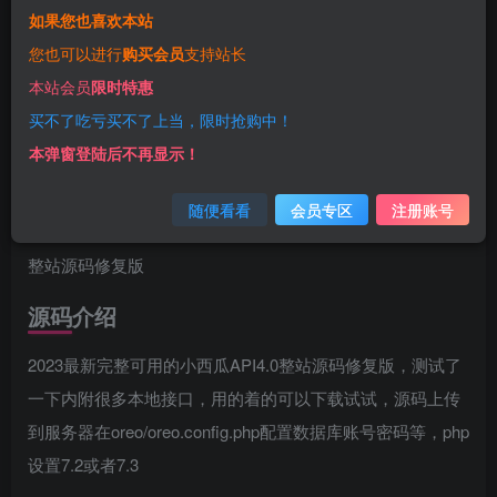
3.88
免费
赞助会员
￥
代理会员
如果您也喜欢本站
立即购买
您也可以进行
购买会员
支持站长
本站会员
限时特惠
您当前未登录！建议登陆后购买，可保存购买订单
买不了吃亏买不了上当，限时抢购中！
一经购买概不退款
代码提供技术支持
本弹窗登陆后不再显示！
前言
随便看看
会员专区
注册账号
今天小薛给大家带来一款2023最新完整可用的小西瓜API4.0
整站源码修复版
源码介绍
2023最新完整可用的小西瓜API4.0整站源码修复版，测试了
一下内附很多本地接口，用的着的可以下载试试，源码上传
到服务器在oreo/oreo.config.php配置数据库账号密码等，php
设置7.2或者7.3