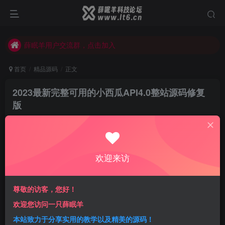
薛眠羊用户交流群，点击加入
站点正在整改，如有侵犯您的权益请联系我们
薛眠羊用户交流群，点击加入
站点正在整改，如有侵犯您的权益请联系我们
首页
精品源码
正文
2023最新完整可用的小西瓜API4.0整站源码修复
版
小薛
关注
私信
3年前更新
0
176
6
欢迎来访
付费资源
已售 19
2023最新完整可用的小西瓜API4.0整站源码修复版
尊敬的访客，您好！
此内容为付费资源，请付费后查看
5.88
欢迎您访问一只薛眠羊
限时特惠
18.88
￥
￥
本站致力于分享实用的教学以及精美的源码！