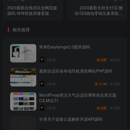
2023最新在线鸡乐盒网页版
2023最新支持支付宝/微
源码 坤坤音效库修复版
信/QQ钱包零钱互换系统源
码
相关推荐
简单EasyIamge2.0图床源码
273
3年前
免费
最新自适应各终端导航系统网站PHP源码
295
3年前
1.88
￥
WordPress简洁大气自适应博客杂志类主题
CX-MULTI
299
3年前
免费
分享关于蓝奏云盘解析开源API源码