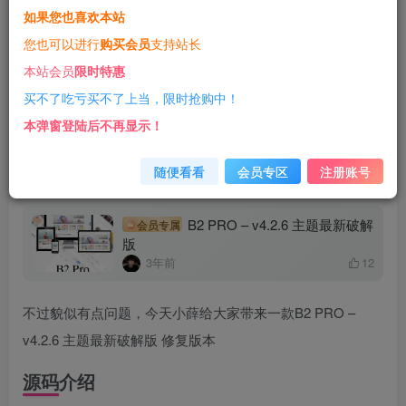
如果您也喜欢本站
您暂无购买权限，请先开通会员
您也可以进行
购买会员
支持站长
开通会员
本站会员
限时特惠
一经购买概不退款
代码提供技术支持
买不了吃亏买不了上当，限时抢购中！
本弹窗登陆后不再显示！
前言
随便看看
会员专区
注册账号
前一段时间小薛发布过这篇文章：
B2 PRO – v4.2.6 主题最新破解
会员专属
版
3年前
12
不过貌似有点问题，今天小薛给大家带来一款B2 PRO –
v4.2.6 主题最新破解版 修复版本
源码介绍