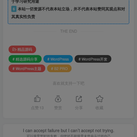
于学习研究用途
6
本站一切资源不代表本站立场，并不代表本站赞同其观点和对
其真实性负责
THE END
精品源码
# 精选源码分享
# WordPress
# WordPress开发
# WordPress主题
# B2 PRO
喜欢就支持一下吧
点赞
13
赞赏
分享
收藏
I can accept failure but I can’t accept not trying.
可以接受暂时的失败，但绝对不能接受未曾奋斗过的自己