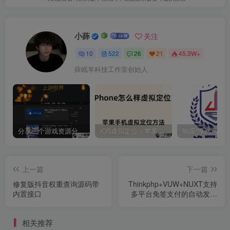
小薛
关注
10
522
26
21
45.3W+
薛眠羊科技工作室创始人
分享三个游戏资源分享的网站，包含Switch游戏、PS4游戏、Steam的单机游戏
iOS虚拟定位，苹果手机如何进行虚拟定位？附四种方法教程
上一篇
下一篇
修复版抖音权重查询源码带
Thinkphp+VUW+NUXT支持
内置接口
多平台免签支付的自动发卡
售卡系统源码
相关推荐