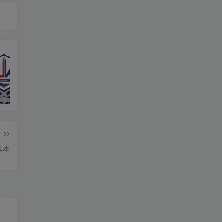
响应“净网”专项行动，提高法律意识，自觉维护网络清朗环境
分享一个可以免费下载epub电子书的网站，汇集了全球的电子书资源
通过QQ音乐网页查找网友的QQ号码
篇
脚本