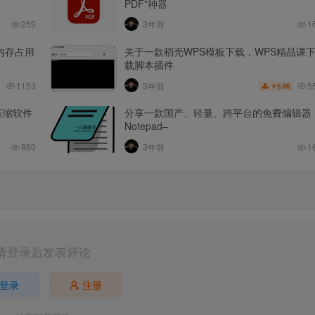
PDF”神器
259
3年前
1
器内存占用
关于一款稻壳WPS模板下载，WPS精品课
载脚本插件
5
1153
3年前
5.88
￥
压缩软件
分享一款国产、轻量、跨平台的免费编辑器
Notepad–
880
3年前
1
请登录后发表评论
登录
注册