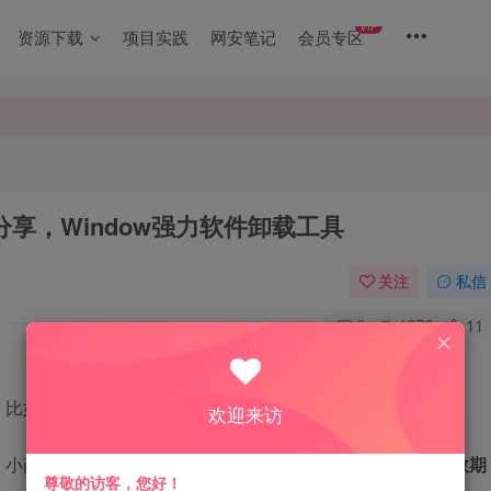
VIP
资源下载
项目实践
网安笔记
会员专区
版授权码分享，Window强力软件卸载工具
关注
私信
0
1276
11
欢的就是 IObit Uninstaller Pro。
欢迎来访
一个 IObit Uninstaller Pro 的
注册码，激活有效期
尊敬的访客，您好！