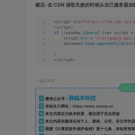
建议: 在 CDN 读取失败的时候从自己服务器加
<
script src=
"https://lf6-cdn-tos.
<
script
>
if
(
!window.
jQuery
)
{
var script =
    script.
src
 = 
"/js/jquery.min.
    document.
body
.
appendChild
(
scr
}
<
/script
>
©
版权声明
薛眠羊科技
1
微信公众号：
2
本站永久网址：
https://www.xuemy.cn
3
本文内容仅为技术科普，请勿用于非法用途
4
本文内容未隐讳任何个人、群体、公司。非文学作品
5
根据《计算机软件保护条例》第十七条，本站所有软