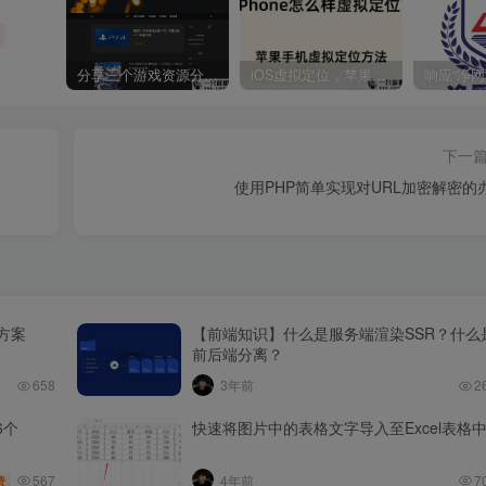
分享三个游戏资源分享的网站，包含Switch游戏、PS4游戏、Steam的单机游戏
iOS虚拟定位，苹果手机如何进行虚拟定位？附四种方法教程
下一
使用PHP简单实现对URL加密解密的
决方案
【前端知识】什么是服务端渲染SSR？什么
前后端分离？
658
3年前
2
6个
快速将图片中的表格文字导入至Excel表格
567
4年前
7
费