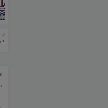
响应“净网”专项行动，提高法律意识，自觉维护网络清朗环境
分享一个可以免费下载epub电子书的网站，汇集了全球的电子书资源
通过QQ音乐网页查找网友的QQ号码
篇
办法
是
61
中
08