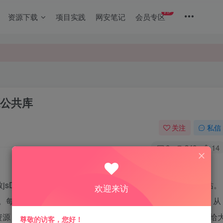
VIP
资源下载
项目实践
网安笔记
会员专区
源公共库
关注
私信
0
340
14
导致jsDelivr里的Web前端静态资源公共库被污染从而打不开网站。
欢迎来访
strap。每个网站都可以从自己网站引入，也可以从其他网站引入。从
资源，二来还可节约自己服务器的流量。下面就由小薛整理并给
尊敬的访客，您好！