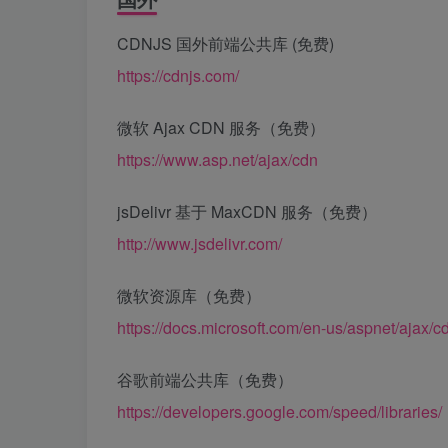
CDNJS 国外前端公共库 (免费)
https://cdnjs.com/
微软 Ajax CDN 服务（免费）
https://www.asp.net/ajax/cdn
jsDelivr 基于 MaxCDN 服务（免费）
http://www.jsdelivr.com/
微软资源库（免费）
https://docs.microsoft.com/en-us/aspnet/ajax/c
谷歌前端公共库（免费）
https://developers.google.com/speed/libraries/