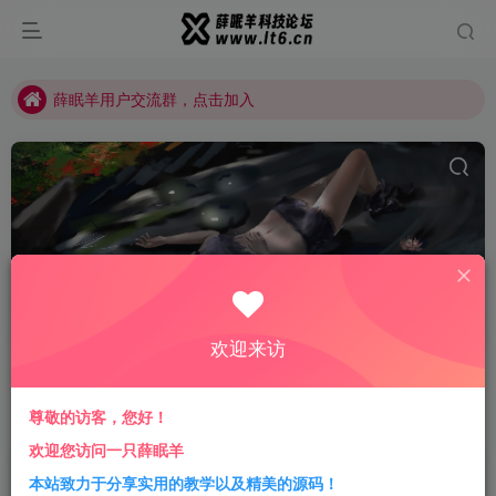
薛眠羊用户交流群，点击加入
站点正在整改，如有侵犯您的权益请联系我们
薛眠羊用户交流群，点击加入
站点正在整改，如有侵犯您的权益请联系我们
学习笔记
共46篇
一只薛眠羊为您提供小薛日常学习代码等知识的内容分享
欢迎来访
分类
QQ技术
微信技术
抖音技术
建站教程
黑客技术
尊敬的访客，您好！
排序
更新
浏览
点赞
评论
欢迎您访问一只薛眠羊
网站添加左侧固定悬浮支付宝领红包代
本站致力于分享实用的教学以及精美的源码！
码