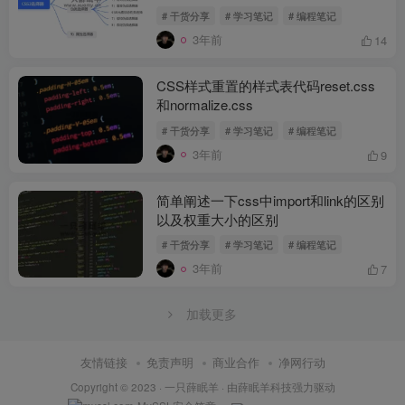
# 干货分享
# 学习笔记
# 编程笔记
3年前
14
CSS样式重置的样式表代码reset.css
和normalize.css
# 干货分享
# 学习笔记
# 编程笔记
3年前
9
简单阐述一下css中import和link的区别
以及权重大小的区别
# 干货分享
# 学习笔记
# 编程笔记
3年前
7
加载更多
友情链接
免责声明
商业合作
净网行动
Copyright © 2023 ·
一只薛眠羊
· 由
薛眠羊科技
强力驱动