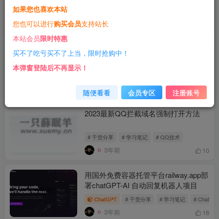
如果您也喜欢本站
# 干货分享
# 学习笔记
# 网站添加左侧固定悬浮
您也可以进行
购买会员
支持站长
3年前
15
本站会员
限时特惠
小薛教你一段代码实现PHP7+layui超
买不了吃亏买不了上当，限时抢购中！
简单分页+搜索
本弹窗登陆后不再显示！
# 干货分享
# 学习笔记
3年前
8
随便看看
会员专区
注册账号
2023最新QQ拦截域名强制打开方法
# 干货分享
# 学习笔记
# QQ技术
3年前
10
用国外免费容器托管平台railway.app部
署chatGPT-AI 自动回复机器人项目
ChatGPT
# 干货分享
# 学习笔记
# ChatGP
3年前
16