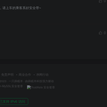
0
54，请上车的乘客系好安全带~
0
免责声明
商业合作
净网行动
 2023 ·
一只薛眠羊
· 由
薛眠羊科技
强力驱动