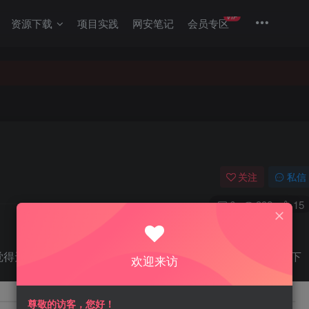
VIP
资源下载
项目实践
网安笔记
会员专区
关注
私信
6
392
15
觉得无聊想看看动漫，想着看樱某也有好几年了，就研究了一下
欢迎来访
尊敬的访客，您好！