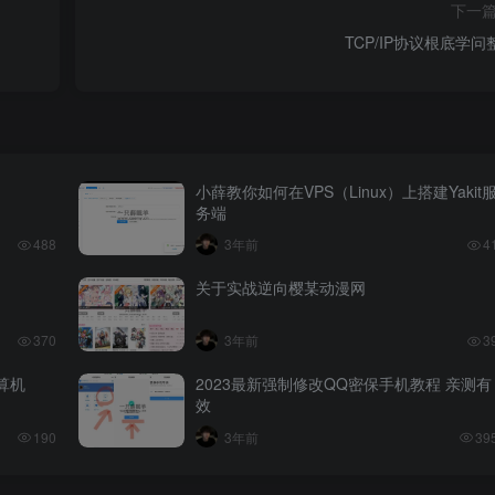
下一
TCP/IP协议根底学问
小薛教你如何在VPS（Linux）上搭建Yakit
务端
488
3年前
4
关于实战逆向樱某动漫网
370
3年前
3
算机
2023最新强制修改QQ密保手机教程 亲测有
效
190
3年前
39