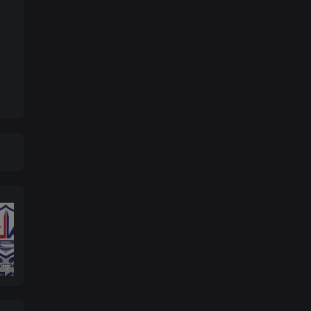
响应“净网”专项行动，提高法律意识，自觉维护网络清朗环境
分享一个可以免费下载epub电子书的网站，汇集了全球的电子书资源
通过QQ音乐网页查找网友的QQ号码