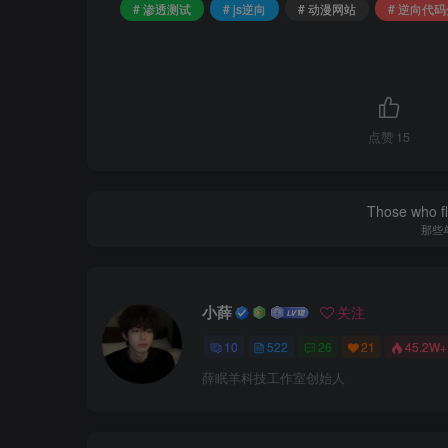
# 渗透测试
# js逆向
# 动漫网站
# 逆向代
点赞
15
Those who fl
那些
小薛
关注
10
522
26
21
45.2W+
薛眠羊科技工作室创始人