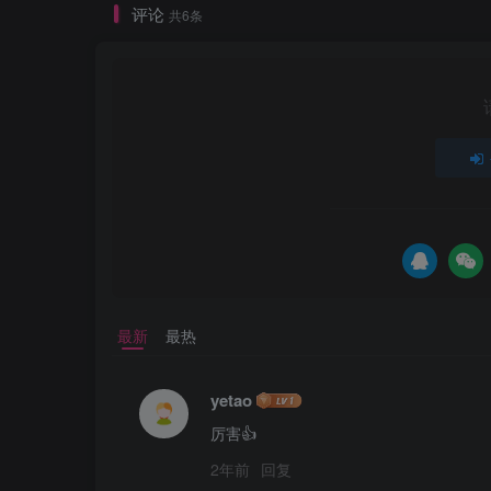
评论
共6条
最新
最热
yetao
厉害👍
2年前
回复