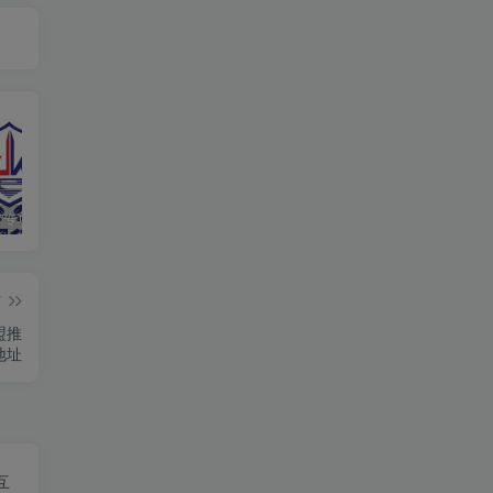
响应“净网”专项行动，提高法律意识，自觉维护网络清朗环境
分享一个可以免费下载epub电子书的网站，汇集了全球的电子书资源
通过QQ音乐网页查找网友的QQ号码
篇
盟推
地址
互