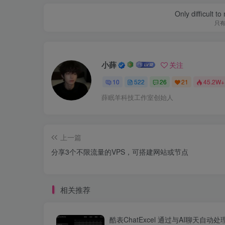
Only difficult t
只
小薛
关注
10
522
26
21
45.2W+
薛眠羊科技工作室创始人
上一篇
分享3个不限流量的VPS，可搭建网站或节点
相关推荐
酷表ChatExcel 通过与AI聊天自动处