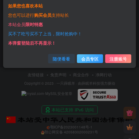
如果您也喜欢本站
4年前
11
您也可以进行
购买会员
支持站长
本站会员
限时特惠
买不了吃亏买不了上当，限时抢购中！
本弹窗登陆后不再显示！
随便看看
会员专区
注册账号
友情链接
免责声明
商业合作
净网行动
Copyright © 2023 ·
一只薛眠羊
· 由
薛眠羊科技
强力驱动
鄂ICP备2023001148号-1
鄂公网安备 42058302000231号