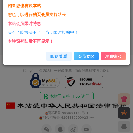
如果您也喜欢本站
3年前
10
您也可以进行
购买会员
支持站长
【CodeGeeX】清华大学开源发布了一
本站会员
限时特惠
款国产Ai代码生成的Vscode工具插件
买不了吃亏买不了上当，限时抢购中！
干货分享
本弹窗登陆后不再显示！
3年前
10
随便看看
会员专区
注册账号
友情链接
免责声明
商业合作
净网行动
Copyright © 2023 ·
一只薛眠羊
· 由
薛眠羊科技
强力驱动
鄂ICP备2023001148号-1
鄂公网安备 42058302000231号