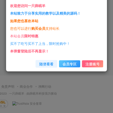
欢迎您访问一只薛眠羊
本站致力于分享实用的教学以及精美的源码！
如果您也喜欢本站
您也可以进行
购买会员
支持站长
本站会员
限时特惠
买不了吃亏买不了上当，限时抢购中！
本弹窗登陆后不再显示！
随便看看
会员专区
注册账号
免责声明
商业合作
净网行动
 2023 ·
一只薛眠羊
· 由
薛眠羊科技
强力驱动