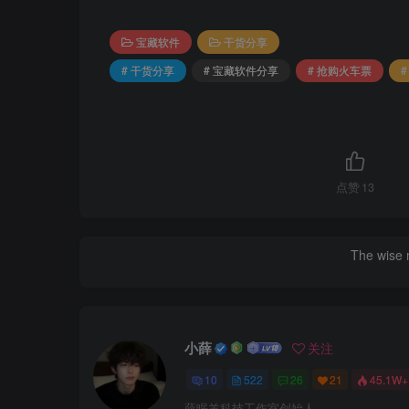
宝藏软件
干货分享
# 干货分享
# 宝藏软件分享
# 抢购火车票
点赞
13
Be hap
小薛
关注
10
522
26
21
45.1W+
薛眠羊科技工作室创始人