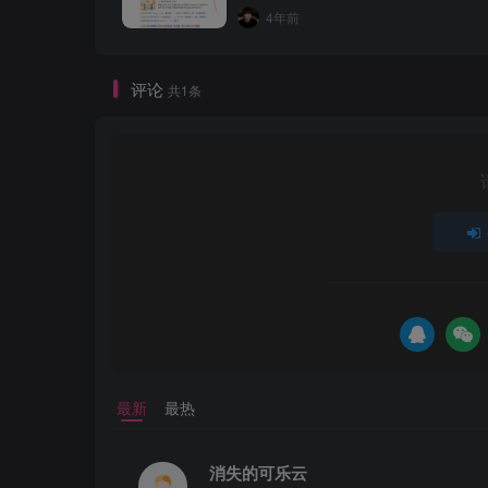
4年前
评论
共1条
最新
最热
消失的可乐云