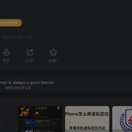
# 抢购高铁票
喜欢就支持一下吧
赞赏
分享
收藏
1
py. No worries, just smile.
开心点，别担心，微笑就好