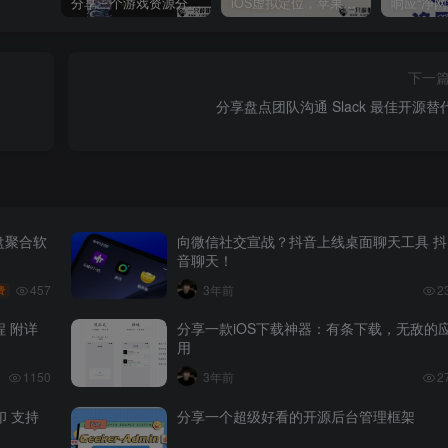
分享三个游戏资源分享的网站，包含Switch游戏、PS4游戏、Steam的单机游戏
iOS虚拟定位，苹果手机如何进行虚拟定位？附四种方法教程
下一
分享盘点团队沟通 Slack 最佳开源替
盘聚合软
向微信社交宣战？抖音上线桌面聊天工具 抖
音聊天！
457
3年前
2
费
程 附详
分享一款iOS下载神器：有条下载，无敌的
用
1150
3年前
2
印 支持
分享一个超级好看的开源后台管理框架