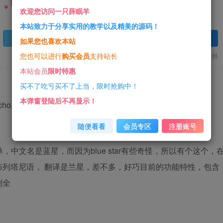
0
18.88
￥
￥
欢迎您访问一只薛眠羊
本站致力于分享实用的教学以及精美的源码！
登录查看
如果您也喜欢本站
您也可以进行
购买会员
支持站长
一经购买概不退款
代码提供技术支持
本站会员
限时特惠
买不了吃亏买不了上当，限时抢购中！
本弹窗登陆后不再显示！
cho主题源码
随便看看
会员专区
注册账号
很简单，中文名是蓝星，而因为blue star有些奇怪，所以有个这个，
列塔尼语， 翻译是兰星，差不多，好巧目前的功能特性，包含
列全