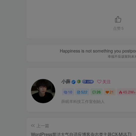
点赞
5
Happiness is not something you postpone
幸福不应该留到未
小薛
关注
10
522
26
21
45.2W+
薛眠羊科技工作室创始人
上一篇
WordPress简洁大气自适应博客杂志类主题CX-MULTI