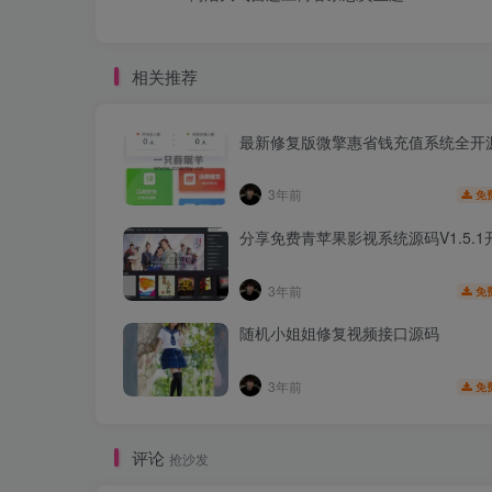
相关推荐
最新修复版微擎惠省钱充值系统全开
3年前
免
分享免费青苹果影视系统源码V1.5.1
3年前
免
随机小姐姐修复视频接口源码
3年前
免
评论
抢沙发