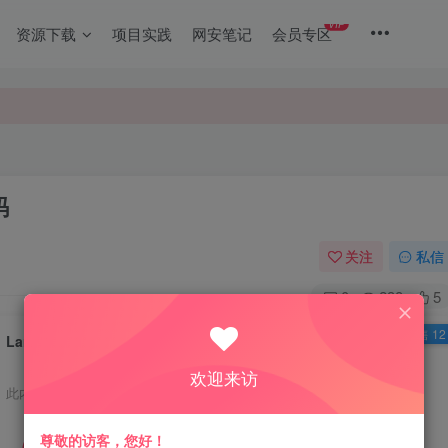
VIP
资源下载
项目实践
网安笔记
会员专区
码
关注
私信
0
238
5
已售 12
Lanstar三栏简约Typecho主题源码
欢迎来访
此内容为免费资源，请登录后查看
尊敬的访客，您好！
限时特惠