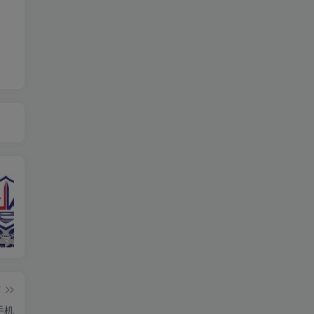
响应“净网”专项行动，提高法律意识，自觉维护网络清朗环境
分享一个可以免费下载epub电子书的网站，汇集了全球的电子书资源
通过QQ音乐网页查找网友的QQ号码
篇
手机