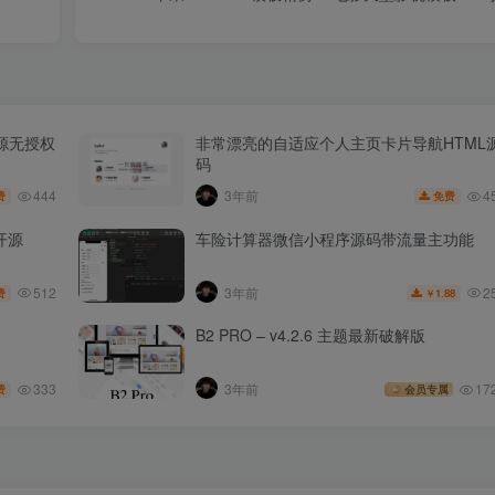
源无授权
非常漂亮的自适应个人主页卡片导航HTML
码
444
4
3年前
费
免费
开源
车险计算器微信小程序源码带流量主功能
512
2
3年前
费
1.88
￥
B2 PRO – v4.2.6 主题最新破解版
333
3年前
17
费
会员专属