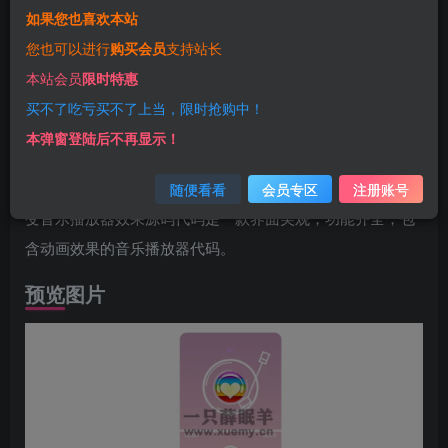
如果您也喜欢本站
前言
您也可以进行
购买会员
支持站长
今天小薛给大家带来一款网页粉色渐变音乐播放器效果
本站会员
限时特惠
HTML单页源码
买不了吃亏买不了上当，限时抢购中！
本弹窗登陆后不再显示！
源码介绍
网页粉色渐变音乐播放器效果HTML单页源码，网站粉色渐
随便看看
会员专区
注册账号
变音乐播放器效果源码代码是一款界面美观，功能齐全，包
含动画效果的音乐播放器代码。
预览图片