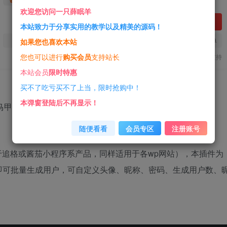
欢迎您访问一只薛眠羊
立即购买
本站致力于分享实用的教学以及精美的源码！
您当前未登录！建议登陆后购买，可保存购买订单
如果您也喜欢本站
您也可以进行
购买会员
支持站长
一经购买概不退款
代码提供技术支持
本站会员
限时特惠
买不了吃亏买不了上当，限时抢购中！
本弹窗登陆后不再显示！
格马甲生成器
随便看看
会员专区
注册账号
适用于追格或酱茄小程序系产品，同样适用于各wp网站），本插件为
即可批量生成用户，可自定义头像、昵称、密码、生成用户数、