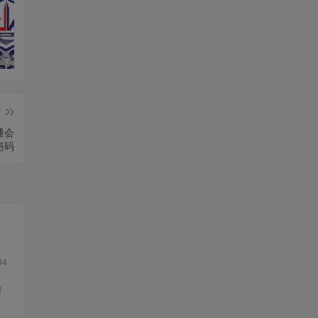
响应“净网”专项行动，提高法律意识，自觉维护网络清朗环境
分享一个可以免费下载epub电子书的网站，汇集了全球的电子书资源
通过QQ音乐网页查找网友的QQ号码
篇
通会
惠码
94
需