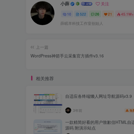
小薛
关注
10
522
26
21
45.1W+
薛眠羊科技工作室创始人
上一篇
WordPress神箭手云采集官方插件v3.16
相关推荐
自适应各终端懒人网址导航源码v3.9
3年前
免
一款精简好看的用户致歉信HTML自
源码 附演示站点