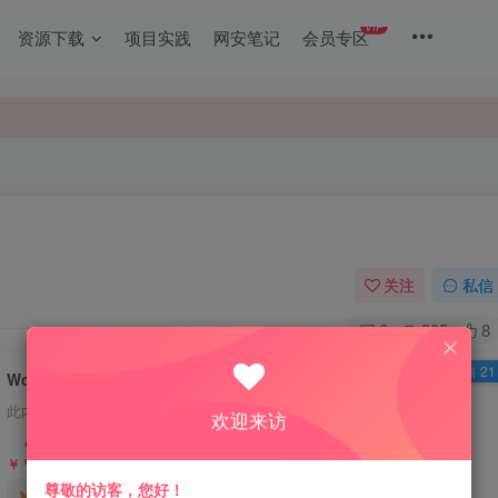
VIP
资源下载
项目实践
网安笔记
会员专区
关注
私信
0
285
8
已售 21
WordPress插件 追格马甲生成器
此内容为付费资源，请付费后查看
欢迎来访
3.88
限时特惠
18.88
￥
￥
尊敬的访客，您好！
1.88
免费
赞助会员
￥
代理会员