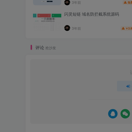
3年前
免
闪灵短链 域名防拦截系统源码
3年前
3.
￥
评论
抢沙发