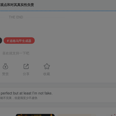
观点和对其真实性负责
THE END
# 追格马甲生成器
喜欢就支持一下吧
赞赏
分享
收藏
perfect but at least I’m not fake.
可能不完美，但是我至少不虚伪