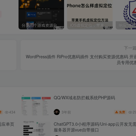
分享三个游戏资源分享的网站，包含Switch游戏、PS4游戏、Steam的单机游戏
iOS虚拟定位，苹果手机如何进行虚拟定位？附四种方法教程
下一
WordPress插件 RiPro优惠码插件 支付购买资源优惠码 开
员专用优
QQ/WX域名防拦截系统PHP源码
434
2
3年前
费
免费
适应单页
ChatGPT3.0小程序源码/Uni-app云开发无
服务器开源vue自带接口