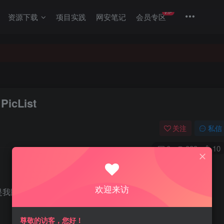
VIP
资源下载
项目实践
网安笔记
会员专区
cList
关注
私信
0
833
10
。
欢迎来访
是我眼里图床的特点。
尊敬的访客，您好！