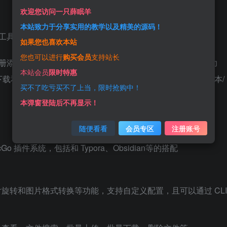
欢迎您访问一只薛眠羊
本站致力于分享实用的教学以及精美的源码！
传工具，基于 PicGo 进行了深度二次开发。
如果您也喜欢本站
您也可以进行
购买会员
支持站长
同时，为相册添加了同步云端删除功能，同时增加了完整的云存储管理功
本站会员
限时特惠
删除文件，复制多种格式文件链接和图片/markdown/文本/
买不了吃亏买不了上当，限时抢购中！
本弹窗登陆后不再显示！
随便看看
会员专区
注册账号
Go 插件系统，包括和 Typora、Obsidian等的搭配
旋转和图片格式转换等功能，支持自定义配置，且可以通过 CLI