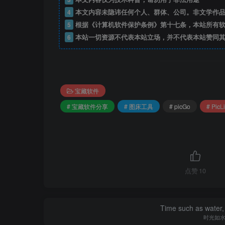
4
本文内容未隐讳任何个人、群体、公司。非文学作品
5
根据《计算机软件保护条例》第十七条，本站所有软
6
本站一切资源不代表本站立场，并不代表本站赞同其
宝藏软件
# 宝藏软件分享
# 图床工具
# picGo
# PicLi
点赞
10
Time such as water, a
时光如