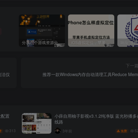
分享三个游戏资源分享的网站，包含Switch游戏、PS4游戏、Steam的单机游戏
iOS虚拟定位，苹果手机如何进行虚拟定位？附四种方法教程
下一
作简洁仅
推荐一款Windows内存自动清理工具Reduce Memo
欲配置
小薛自用柚子影视v3.1.2纯净版 蓝光秒播多
线路
313
5
3年前
费
免费