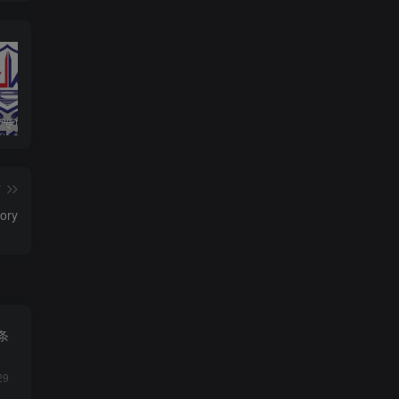
响应“净网”专项行动，提高法律意识，自觉维护网络清朗环境
分享一个可以免费下载epub电子书的网站，汇集了全球的电子书资源
通过QQ音乐网页查找网友的QQ号码
篇
ry
条
29