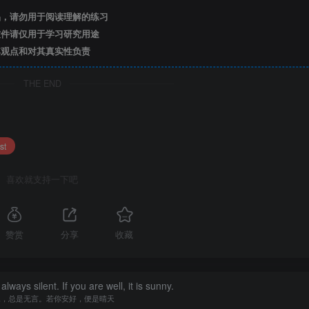
，请勿用于阅读理解的练习
件请仅用于学习研究用途
观点和对其真实性负责
THE END
st
喜欢就支持一下吧
赞赏
分享
收藏
lways silent. If you are well, it is sunny.
水，总是无言。若你安好，便是晴天