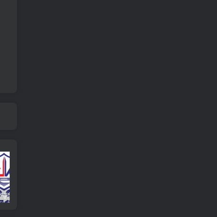
响应“净网”专项行动，提高法律意识，自觉维护网络清朗环境
分享一个可以免费下载epub电子书的网站，汇集了全球的电子书资源
通过QQ音乐网页查找网友的QQ号码