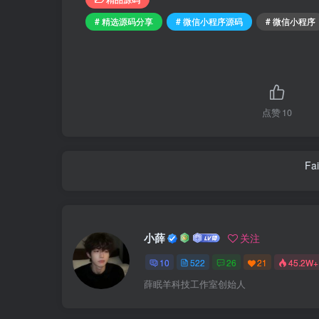
# 精选源码分享
# 微信小程序源码
# 微信小程序
点赞
10
Fai
小薛
关注
10
522
26
21
45.2W+
薛眠羊科技工作室创始人