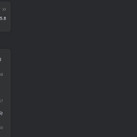
篇
.8
I
48
57
分
50