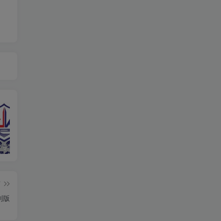
响应“净网”专项行动，提高法律意识，自觉维护网络清朗环境
分享一个可以免费下载epub电子书的网站，汇集了全球的电子书资源
通过QQ音乐网页查找网友的QQ号码
篇
制版