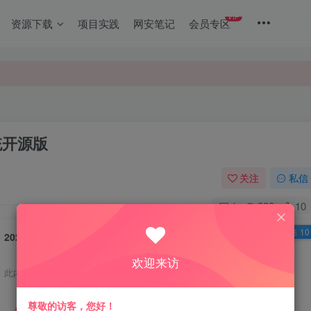
VIP
资源下载
项目实践
网安笔记
会员专区
统开源版
关注
私信
1
380
10
已售 10
2023最新修复版柒微自动发卡系统开源版
欢迎来访
此内容为免费资源，请登录后查看
尊敬的访客，您好！
限时特惠