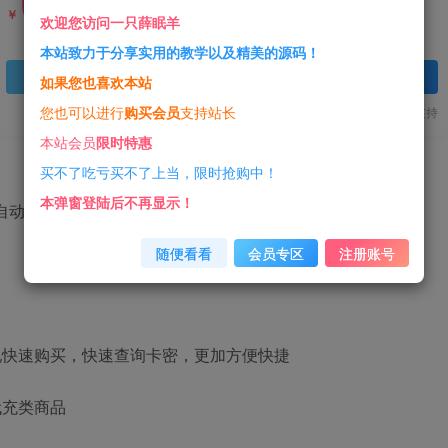
0
18.88
￥
￥
欢迎您访问一只薛眠羊
本站致力于分享实用的教学以及精美的源码！
登录查看
如果您也喜欢本站
您也可以进行
购买会员
支持站长
一经购买概不退款
代码提供技术支持
本站会员
限时特惠
买不了吃亏买不了上当，限时抢购中！
本弹窗登陆后不再显示！
微自动发卡系统开源版
随便看看
会员专区
注册账号
现快速购买，快速查询卡密，更加方便快捷
代充类商品