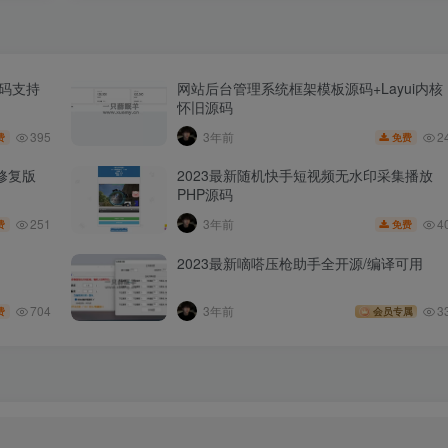
源码支持
网站后台管理系统框架模板源码+Layui内核
怀旧源码
395
2
3年前
费
免费
修复版
2023最新随机快手短视频无水印采集播放
PHP源码
251
4
3年前
费
免费
2023最新嘀嗒压枪助手全开源/编译可用
704
3年前
3
费
会员专属