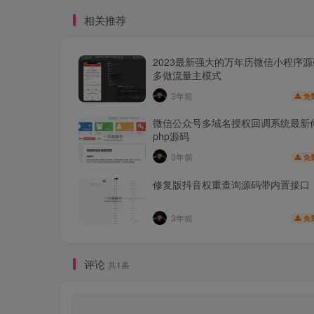
相关推荐
2023最新强大的万年历微信小程序
多做流量主模式
3年前
免
微信公众号多域名授权回调系统最新
php源码
3年前
免
修复版抖音权重查询源码带内置接口
3年前
免
评论
共1条