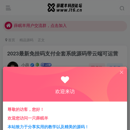
站点正在整改，如有侵犯您的权益请联系我们
薛眠羊用户交流群，点击加入
站点正在整改，如有侵犯您的权益请联系我们
首页
精品源码
正文
2023最新免挂码支付全套系统源码带云端可运营
小薛
关注
私信
3年前更新
5
2223
18
付费资源
已售 15
欢迎来访
2023最新免挂码支付全套系统源码带云端可运营
此内容为付费资源，请付费后查看
尊敬的访客，您好！
会员专属资源
欢迎您访问一只薛眠羊
本站致力于分享实用的教学以及精美的源码！
免费
免费
赞助会员
代理会员