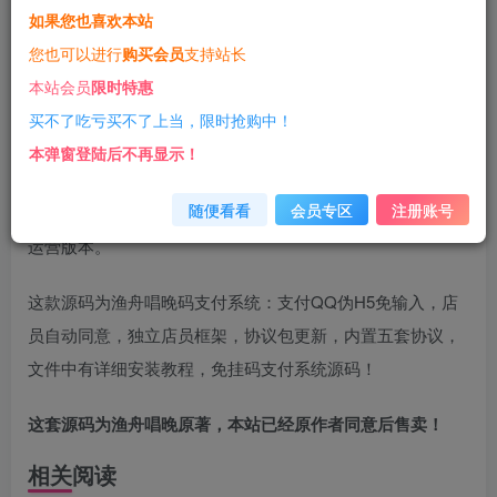
如果您也喜欢本站
您暂无购买权限，请先开通会员
您也可以进行
购买会员
支持站长
开通会员
本站会员
限时特惠
一经购买概不退款
代码提供技术支持
买不了吃亏买不了上当，限时抢购中！
本弹窗登陆后不再显示！
源码介绍
随便看看
会员专区
注册账号
今天小薛给大家带来2023最新码支付全套系统源码带云端可
运营版本。
这款源码为渔舟唱晚码支付系统：支付QQ伪H5免输入，店
员自动同意，独立店员框架，协议包更新，内置五套协议，
文件中有详细安装教程，免挂码支付系统源码！
这套源码为渔舟唱晚原著，本站已经原作者同意后售卖！
相关阅读