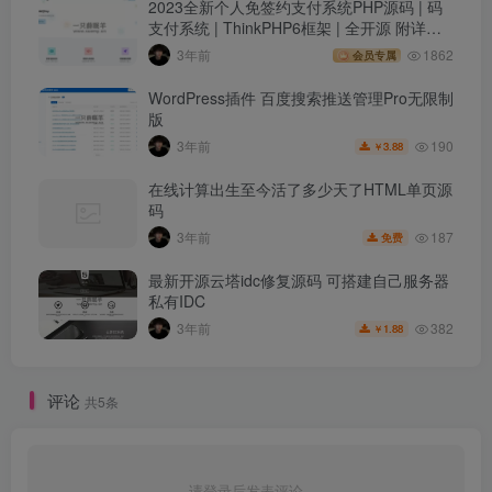
2023全新个人免签约支付系统PHP源码 | 码
支付系统 | ThinkPHP6框架 | 全开源 附详细
搭建教程
3年前
1862
会员专属
WordPress插件 百度搜索推送管理Pro无限制
版
190
3年前
3.88
￥
在线计算出生至今活了多少天了HTML单页源
码
187
3年前
免费
最新开源云塔idc修复源码 可搭建自己服务器
私有IDC
382
3年前
1.88
￥
评论
共5条
请登录后发表评论