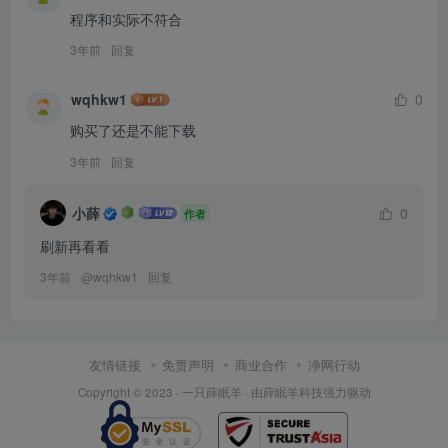
程序和实际不符合
3年前
回复
wqhkw1
0
购买了还是不能下载
3年前
回复
小薛
0
作者
刷新再看看
3年前
@
wqhkw1
回复
友情链接
免责声明
商业合作
净网行动
Copyright © 2023 ·
一只薛眠羊
· 由
薛眠羊科技
强力驱动