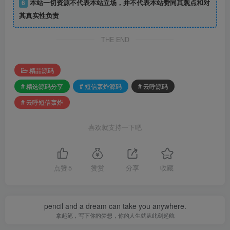
6
本站一切资源不代表本站立场，并不代表本站赞同其观点和对
其真实性负责
THE END
精品源码
# 精选源码分享
# 短信轰炸源码
# 云呼源码
# 云呼短信轰炸
喜欢就支持一下吧
点赞
5
赞赏
分享
收藏
pencil and a dream can take you anywhere.
拿起笔，写下你的梦想，你的人生就从此刻起航