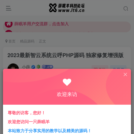
站点正在整改，如有侵犯您的权益请联系我们
薛眠羊用户交流群，点击加入
站点正在整改，如有侵犯您的权益请联系我们
首页
精品源码
正文
2023最新智云系统云呼PHP源码 独家修复增强版
小薛
关注
私信
3年前发布
3
708
5
付费资源
已售 19
欢迎来访
2023最新智云系统云呼PHP源码 独家修复增强版
此内容为付费资源，请付费后查看
3.88
尊敬的访客，您好！
限时特惠
18.88
￥
￥
欢迎您访问一只薛眠羊
1.88
0.88
赞助会员
￥
代理会员
￥
本站致力于分享实用的教学以及精美的源码！