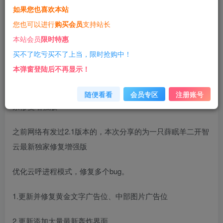
如果您也喜欢本站
立即购买
您也可以进行
购买会员
支持站长
您当前未登录！建议登陆后购买，可保存购买订单
本站会员
限时特惠
一经购买概不退款
代码提供技术支持
买不了吃亏买不了上当，限时抢购中！
源码介绍
本弹窗登陆后不再显示！
今天小薛给大家带来一款2023最新智云系统云呼PHP源码 独
随便看看
会员专区
注册账号
家修复增强版
之前网络有发过2.1版本的，本次分享的为一只薛眠羊二开智
云最新独家修复增强版
优化云呼进程模式，修复多个bug。
1.更新并修复黄金文字广告位、中部图片广告位
2.更新添加大量最新轰炸界面