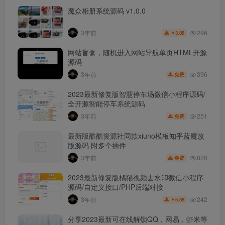
魔众相册系统源码 v1.0.0
296
3年前
3.88
￥
网站盲盒，随机进入网站导航单页HTML开源
源码
396
3年前
免费
2023最新修复版智慧停车场微信小程序源码/
全开源智能停车系统源码
251
3年前
免费
最新版酷酷资源社同款xiuno模板知乎蓝魔改
版源码 附多个插件
820
3年前
免费
2023最新修复版橘猫视频去水印微信小程序
源码/自定义接口/PHP后端对接
242
3年前
5.88
￥
分享2023最新可在线解锁QQ，网易，虾米等