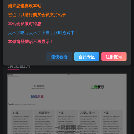
查看演示
如果您也喜欢本站
您也可以进行
购买会员
支持站长
源码介绍
本站会员
限时特惠
买不了吃亏买不了上当，限时抢购中！
今天小薛给大家分享一款Tapple滚动监测HTML单页源码，
本弹窗登陆后不再显示！
一个滚动监测样式库，灵感来源于苹果官网，使用简单方
便，仅需要设置class即可。
随便看看
会员专区
注册账号
预览图片