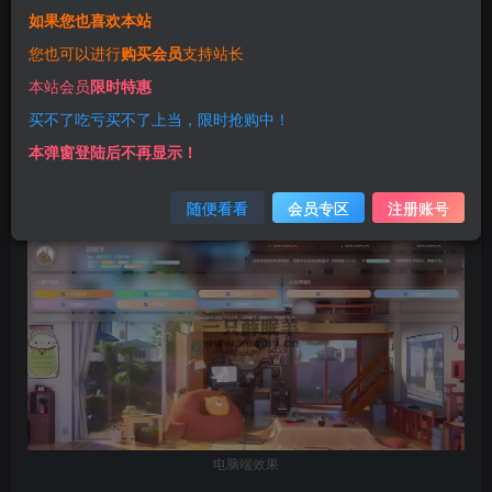
查看演示
如果您也喜欢本站
您也可以进行
购买会员
支持站长
前言
本站会员
限时特惠
买不了吃亏买不了上当，限时抢购中！
超级漂亮的个人引导页/毛玻璃引导页HTML单页源码
本弹窗登陆后不再显示！
手机/电脑自适应，排版更合理，接下来小薛安排给大家
效果预览
随便看看
会员专区
注册账号
电脑端效果