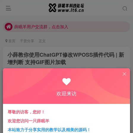
薛眠羊用户交流群，点击加入
站点正在整改，如有侵犯您的权益请联系我们
薛眠羊用户交流群，点击加入
站点正在整改，如有侵犯您的权益请联系我们
首页
干货分享
正文
小薛教你使用ChatGPT修改WPOSS插件代码 | 新
增判断 支持GIF图片加载
小薛
关注
私信
3年前更新
0
337
16
欢迎来访
问题场景
很多用户反馈动态图片为什么到我们网站上就不动了呢？接
尊敬的访客，您好！
下来这篇文章可能对您有帮助，接下来小薛将教程安排出来
欢迎您访问一只薛眠羊
供大家参考！
本站致力于分享实用的教学以及精美的源码！