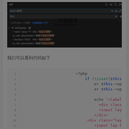
我们可以看到代码如下
<
?php
if
(
!
isset
(
$
this
-
>
o
                              or $
this
-
>
optio
                              or $
this
-
>
optio
                              echo 
'<label c
                                <div class="l
                                <input lay-f
                              </div>
                           <div class="layui-
                              <input lay-fil