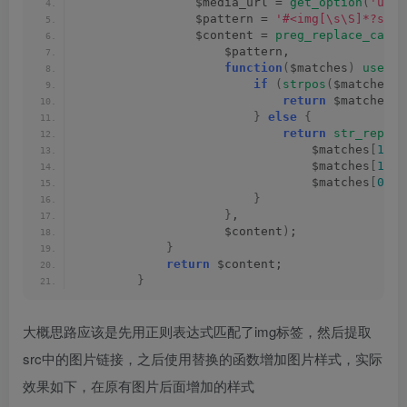
                $media_url = 
get_option
(
'uplo
                $pattern = 
'#<img[\s\S]*?src\
                $content = 
preg_replace_callb
                    $pattern,
function
(
$matches
)
use
(
$
if
(
strpos
(
$matches
[
1
return
 $matches
[
0
}
else
{
return
str_replac
                                $matches
[
1
]
,
                                $matches
[
1
]
 .
                                $matches
[
0
])
;
}
}
,
                    $content
)
;
}
return
 $content;
}
大概思路应该是先用正则表达式匹配了img标签，然后提取
src中的图片链接，之后使用替换的函数增加图片样式，实际
效果如下，在原有图片后面增加的样式