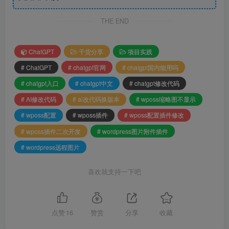
THE END
ChatGPT
干货分享
项目实践
# ChatGPT
# chatgpt官网
# chatgpt国内能用吗
# chatgpt入口
# chatgpt中文
# chatgpt修改代码
# AI修改代码
# ai改代码换版本
# wposs缩略图不显示
# wposs配置
# wposs插件
# wposs配置插件修改
# wposs插件二次开发
# wordpress图片附件插件
# wordpress远程图片
喜欢就支持一下吧
点赞
16
赞赏
分享
收藏