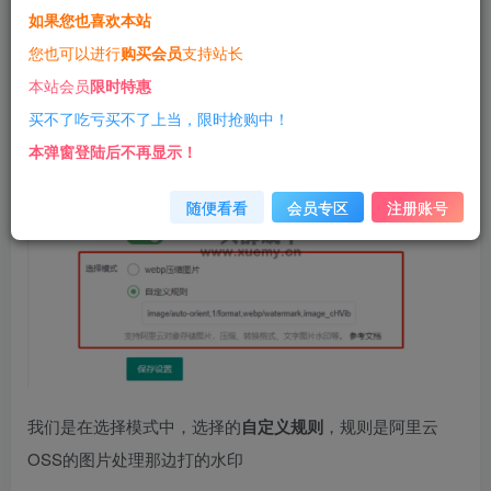
如果您也喜欢本站
解决思路
您也可以进行
购买会员
支持站长
首先，我们需要定位问题
本站会员
限时特惠
买不了吃亏买不了上当，限时抢购中！
本弹窗登陆后不再显示！
随便看看
会员专区
注册账号
我们是在选择模式中，选择的
自定义规则
，规则是阿里云
OSS的图片处理那边打的水印