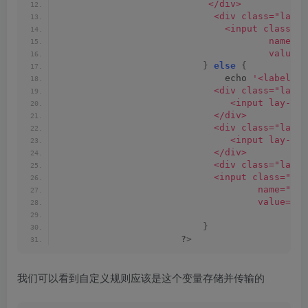
                           </div>
                            <div class="layui
                              <input class="l
                                      name=
                                      value="
}
else
{
                              echo 
'<label c
                            <div class="layui
                               <input lay-fi
                            </div>
                            <div class="layui
                               <input lay-fi
                            </div>
                            <div class="layui
                            <input class="lay
                                    name="i
                                    value="'
 
}
                      ?
>
我们可以看到自定义规则应该是这个变量存储并传输的