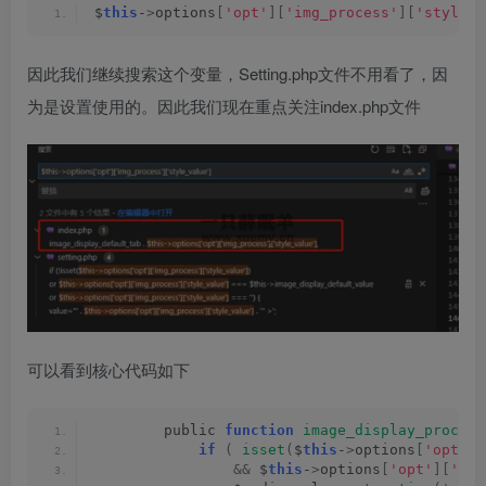
$
this
-
>
options
[
'opt'
][
'img_process'
][
'style_v
因此我们继续搜索这个变量，Setting.php文件不用看了，因
为是设置使用的。因此我们现在重点关注index.php文件
可以看到核心代码如下
        public 
function
image_display_process
if
(
isset
(
$
this
-
>
options
[
'opt'
][
&&
 $
this
-
>
options
[
'opt'
][
'img