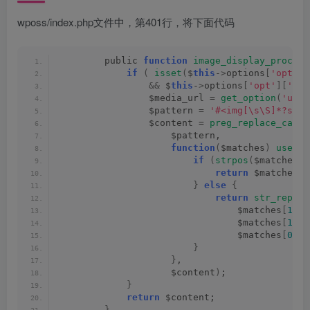
wposs/index.php文件中，第401行，将下面代码
        public 
function
image_display_process
if
(
isset
(
$
this
-
>
options
[
'opt'
][
&&
 $
this
-
>
options
[
'opt'
][
'img
                $media_url = 
get_option
(
'uplo
                $pattern = 
'#<img[\s\S]*?src\
                $content = 
preg_replace_callb
                    $pattern,
function
(
$matches
)
use
(
$
if
(
strpos
(
$matches
[
1
return
 $matches
[
0
}
else
{
return
str_replac
                                $matches
[
1
]
,
                                $matches
[
1
]
 .
                                $matches
[
0
])
;
}
}
,
                    $content
)
;
}
return
 $content;
}