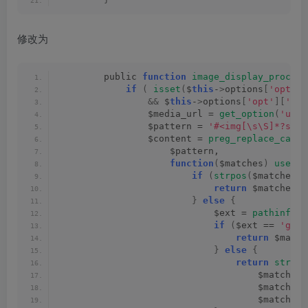
修改为
        public 
function
image_display_process
if
(
isset
(
$
this
-
>
options
[
'opt'
][
&&
 $
this
-
>
options
[
'opt'
][
'img
                $media_url = 
get_option
(
'uplo
                $pattern = 
'#<img[\s\S]*?src\
                $content = 
preg_replace_callb
                    $pattern,
function
(
$matches
)
use
(
$
if
(
strpos
(
$matches
[
1
return
 $matches
[
0
}
else
{
                            $ext = 
pathinfo
(
$
if
(
$ext == 
'gif'
return
 $match
}
else
{
return
str_re
                                    $matches
[
                                    $matches
[
                                    $matches
[