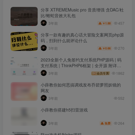
分享 XTREMEMusic pro 音质增强 含DAC/杜
比/蝰蛇音效大礼包
457
3年前
1.88
￥
分享一款有趣的真心话大冒险文案网页php源
码，扫到什么就评论什么
270
3年前
0.66
￥
2023全新个人免签约支付系统PHP源码 | 码
支付系统 | ThinkPHP6框架 | 全开源 附详细
搭建教程
3年前
1862
会员专属
小薛教你如何恶搞调戏发布乔碧萝照妖镜的
网友
3年前
552
小薛教你搭建h5扫雷游戏
264
3年前
免费
防cc攻击机制php源码