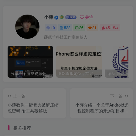
小薛
关注
10
522
26
21
45.1W+
薛眠羊科技工作室创始人
分享三个游戏资源分享的网站，包含Switch游戏、PS4游戏、Steam的单机游戏
iOS虚拟定位，苹果手机如何进行虚拟定位？附四种方法教程
上一篇
下一篇
小薛教你一键暴力破解压缩
小薛介绍一个关于Android远
包密码 附工具破解版
程控制程序的开源项目和详
细使用方法
相关推荐