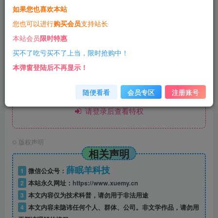
CPU挖矿可以得到的一种类似于比特币的货币，但使用的协
如果您也喜欢本站
议有所不同，它是基于
协议的。
您也可以进行
购买会员
支持站长
CryptoNote
本站会员
限时特惠
这一期为什么专门出给
呢？因为有好事肯定先想
会员大佬们
买不了吃亏买不了上当，限时抢购中！
着会员大佬们了，下面会做一个详细的讲解
本弹窗登陆后不再显示！
随便看看
会员专区
注册账号
此处内容已隐藏，赞助会员可见
请登录后查看特权
©
版权声明
相关声明
薛眠羊科技
1
微信公众号：
2
本站永久网址：
https://www.xuemy.cn
3
本文内容仅为技术科普，请勿用于非法用途
4
本文内容未隐讳任何个人、群体、公司。非文学作品，请勿用