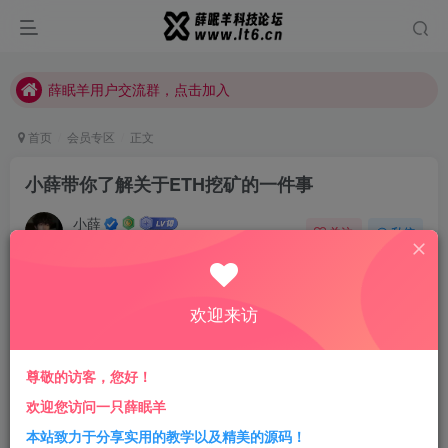
薛眠羊用户交流群，点击加入
站点正在整改，如有侵犯您的权益请联系我们
薛眠羊用户交流群，点击加入
站点正在整改，如有侵犯您的权益请联系我们
首页
会员专区
正文
小薛带你了解关于ETH挖矿的一件事
小薛
关注
私信
3年前更新
0
195
10
前言
欢迎来访
最近好多人都在挖矿，上一次听到
这个词还是两年前
挖矿
给客户做运维的时候，当时是客户的机器由于存在redis未授
尊敬的访客，您好！
权访问的漏洞被注入了挖矿的程序，基本上开启来就是100%
欢迎您访问一只薛眠羊
的CPU利用率，当时好像是叫门罗币（Monero），专门是
本站致力于分享实用的教学以及精美的源码！