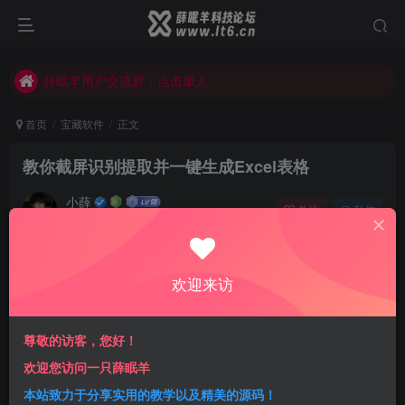
薛眠羊用户交流群，点击加入
站点正在整改，如有侵犯您的权益请联系我们
薛眠羊用户交流群，点击加入
站点正在整改，如有侵犯您的权益请联系我们
首页
宝藏软件
正文
教你截屏识别提取并一键生成Excel表格
小薛
关注
私信
3年前发布
0
437
8
前言
欢迎来访
在很久之前小薛就发布过一期关于快速将图片中的表格文字
导入至Excel表格中的教程，感兴趣可以回顾一下：
尊敬的访客，您好！
[post cid=”135″ /]
欢迎您访问一只薛眠羊
不过今天小薛有更快捷的方法让你利用软件识别提取并一键
本站致力于分享实用的教学以及精美的源码！