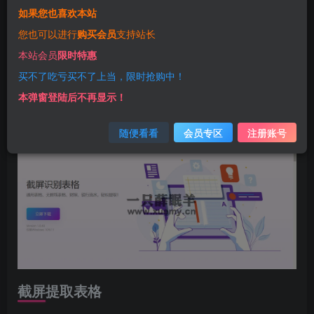
生成Excel表格！
如果您也喜欢本站
来了来了，你还在为制作表格担忧吗，看到别人图片的表
您也可以进行
购买会员
支持站长
格，需要一步一步的去制作，现在通通不用，只需要一键即
本站会员
限时特惠
可生成表格，意表可以提取 PDF 和图片的表格，尤其是包含
买不了吃亏买不了上当，限时抢购中！
合并单元格的复杂表格，有些模糊的表格识别效果也很好，
本弹窗登陆后不再显示！
节省了大量手工整理的时间，整理资料的时候很方便。介绍
随便看看
会员专区
注册账号
如下：
截屏提取表格