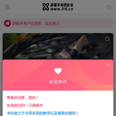
薛眠羊用户交流群，点击加入
站点正在整改，如有侵犯您的权益请联系我们
薛眠羊用户交流群，点击加入
站点正在整改，如有侵犯您的权益请联系我们
WPS专业版
共1篇
欢迎来访
排序
更新
浏览
点赞
评论
尊敬的访客，您好！
推荐wps office邮政内部专用版 完美支
欢迎您访问一只薛眠羊
持云协作功能 巨好用
本站致力于分享实用的教学以及精美的源码！
免费资源
宝藏软件