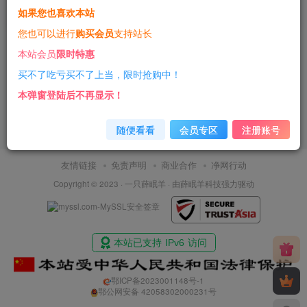
如果您也喜欢本站
3年前
15
您也可以进行
购买会员
支持站长
本站会员
限时特惠
买不了吃亏买不了上当，限时抢购中！
本弹窗登陆后不再显示！
随便看看
会员专区
注册账号
友情链接
免责声明
商业合作
净网行动
Copyright © 2023 ·
一只薛眠羊
· 由
薛眠羊科技
强力驱动
鄂ICP备2023001148号-1
鄂公网安备 42058302000231号