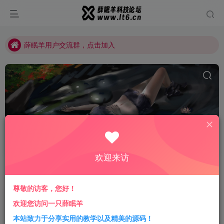
薛眠羊用户交流群，点击加入
站点正在整改，如有侵犯您的权益请联系我们
薛眠羊用户交流群，点击加入
站点正在整改，如有侵犯您的权益请联系我们
MoneyThings
共1篇
欢迎来访
排序
更新
浏览
点赞
评论
尊敬的访客，您好！
推荐一款IOS/MAC平台一键记账软件
欢迎您访问一只薛眠羊
本站致力于分享实用的教学以及精美的源码！
宝藏软件
生活点滴