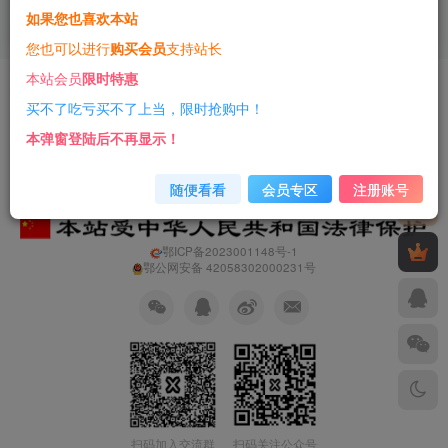
如果您也喜欢本站
3年前
15
您也可以进行
购买会员
支持站长
本站会员
限时特惠
友情链接
免责声明
商业合作
净网行动
买不了吃亏买不了上当，限时抢购中！
Copyright © 2023 ·
一只薛眠羊
· 由
薛眠羊科技
强力驱动
本弹窗登陆后不再显示！
随便看看
会员专区
注册账号
鄂ICP备2023001148号-1
鄂公网安备 42058302000231号
扫码加入交流群
扫码关注公众号