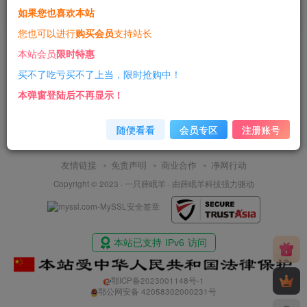
如果您也喜欢本站
3年前
7
您也可以进行
购买会员
支持站长
本站会员
限时特惠
买不了吃亏买不了上当，限时抢购中！
本弹窗登陆后不再显示！
随便看看
会员专区
注册账号
友情链接
免责声明
商业合作
净网行动
Copyright © 2023 ·
一只薛眠羊
· 由
薛眠羊科技
强力驱动
鄂ICP备2023001148号-1
鄂公网安备 42058302000231号