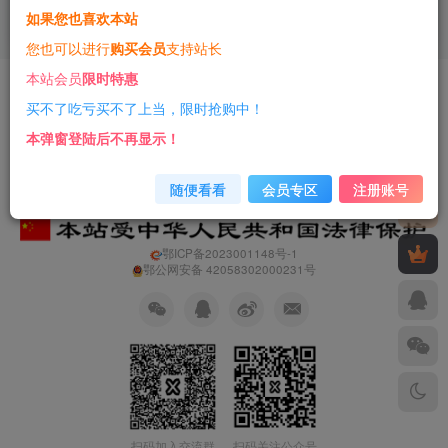
如果您也喜欢本站
3年前
9
您也可以进行
购买会员
支持站长
本站会员
限时特惠
友情链接
免责声明
商业合作
净网行动
买不了吃亏买不了上当，限时抢购中！
Copyright © 2023 ·
一只薛眠羊
· 由
薛眠羊科技
强力驱动
本弹窗登陆后不再显示！
随便看看
会员专区
注册账号
鄂ICP备2023001148号-1
鄂公网安备 42058302000231号
扫码加入交流群
扫码关注公众号