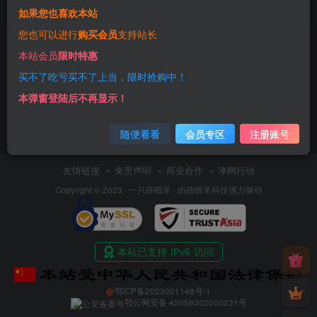
如果您也喜欢本站
3年前
13
您也可以进行
购买会员
支持站长
本站会员
限时特惠
买不了吃亏买不了上当，限时抢购中！
本弹窗登陆后不再显示！
随便看看
会员专区
注册账号
友情链接
免责声明
商业合作
净网行动
Copyright © 2023 ·
一只薛眠羊
· 由
薛眠羊科技
强力驱动
鄂ICP备2023001148号-1
鄂公网安备 42058302000231号