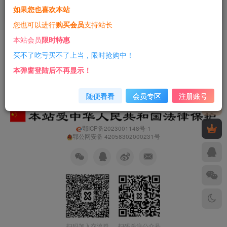
如果您也喜欢本站
3年前
13
您也可以进行
购买会员
支持站长
本站会员
限时特惠
友情链接
免责声明
商业合作
净网行动
买不了吃亏买不了上当，限时抢购中！
Copyright © 2023 ·
一只薛眠羊
· 由
薛眠羊科技
强力驱动
本弹窗登陆后不再显示！
随便看看
会员专区
注册账号
鄂ICP备2023001148号-1
鄂公网安备 42058302000231号
扫码加入交流群
扫码关注公众号