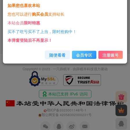
如果您也喜欢本站
3年前
5
您也可以进行
购买会员
支持站长
分享一个关于英文外刊免费下载的
本站会员
限时特惠
GitHub仓
买不了吃亏买不了上当，限时抢购中！
优质网站
干货分享
本弹窗登陆后不再显示！
3年前
12
随便看看
会员专区
注册账号
友情链接
免责声明
商业合作
净网行动
Copyright © 2023 ·
一只薛眠羊
· 由
薛眠羊科技
强力驱动
鄂ICP备2023001148号-1
鄂公网安备 42058302000231号