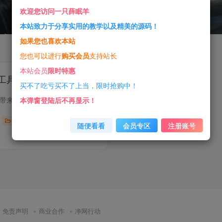
欢迎您访问一只薛眠羊
本站致力于分享实用的教学以及精美的源码！
如果您也喜欢本站
您也可以进行
购买会员
支持站长
本站会员
限时特惠
具V1.1
买不了吃亏买不了上当，限时抢购中！
前言 今天小薛给大家带来一款抖音推流码获取工具V1.1 软件介绍 抖音推流码获取工具V1.1（需要千粉和直播伴侣）软件实测截图（自己注册用户就可以） 预览图片 下载软件 为了防止软件泛滥，您需要...
本弹窗登陆后不再显示！
抖音技术
随便看看
会员专区
注册账号
0
596
10
免责声明
商业合作
净网行动