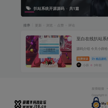
扒站系统开源源码
共1篇
排序
更新
浏览
点赞
评论
至白在线扒站系
免费资源
精品源码
小薛
3年前
友情链接
Copyright ©