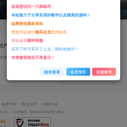
欢迎您访问一只薛眠羊
本站致力于分享实用的教学以及精美的源码！
如果您也喜欢本站
您也可以进行
购买会员
支持站长
本站会员
限时特惠
统PHP开源源码
买不了吃亏买不了上当，限时抢购中！
源码介绍 今天小薛给大家介绍的是至白扒站系统，是一款开源的扒站系统，它的工作原理是利用wget来扒站的，所以点击提交任务一直转圈是正常现象，稍微等一会，就会收到扒站成功的提示，如果没有...
本弹窗登陆后不再显示！
随便看看
会员专区
注册账号
0
605
9
免责声明
商业合作
净网行动
 2023 ·
一只薛眠羊
· 由
薛眠羊科技
强力驱动