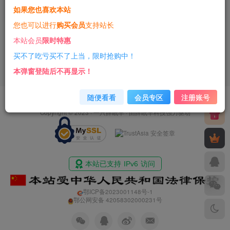
如果您也喜欢本站
3年前
13
您也可以进行
购买会员
支持站长
本站会员
限时特惠
买不了吃亏买不了上当，限时抢购中！
本弹窗登陆后不再显示！
随便看看
会员专区
注册账号
友情链接
免责声明
商业合作
净网行动
Copyright © 2023 ·
一只薛眠羊
· 由
薛眠羊科技
强力驱动
鄂ICP备2023001148号-1
鄂公网安备 42058302000231号