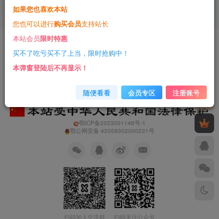
如果您也喜欢本站
3年前
8
您也可以进行
购买会员
支持站长
本站会员
限时特惠
友情链接
免责声明
商业合作
净网行动
买不了吃亏买不了上当，限时抢购中！
Copyright © 2023 ·
一只薛眠羊
· 由
薛眠羊科技
强力驱动
本弹窗登陆后不再显示！
随便看看
会员专区
注册账号
鄂ICP备2023001148号-1
鄂公网安备 42058302000231号
扫码加入交流群
扫码关注公众号