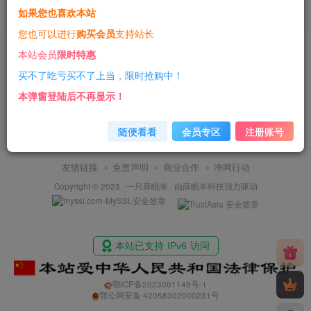
如果您也喜欢本站
3年前
16
您也可以进行
购买会员
支持站长
本站会员
限时特惠
买不了吃亏买不了上当，限时抢购中！
本弹窗登陆后不再显示！
随便看看
会员专区
注册账号
友情链接
免责声明
商业合作
净网行动
Copyright © 2023 ·
一只薛眠羊
· 由
薛眠羊科技
强力驱动
鄂ICP备2023001148号-1
鄂公网安备 42058302000231号