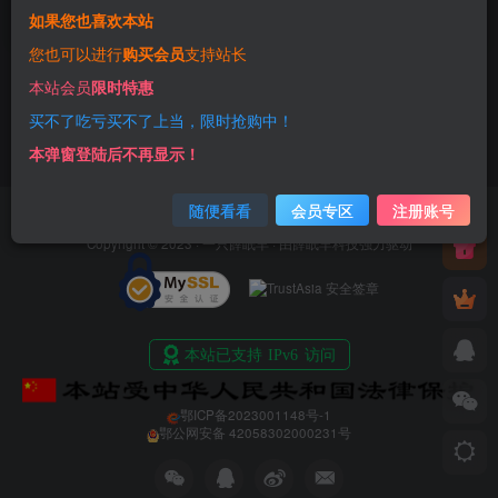
如果您也喜欢本站
3年前
26
您也可以进行
购买会员
支持站长
本站会员
限时特惠
买不了吃亏买不了上当，限时抢购中！
本弹窗登陆后不再显示！
随便看看
会员专区
注册账号
友情链接
免责声明
商业合作
净网行动
Copyright © 2023 ·
一只薛眠羊
· 由
薛眠羊科技
强力驱动
鄂ICP备2023001148号-1
鄂公网安备 42058302000231号