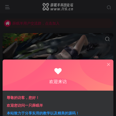
薛眠羊用户交流群，点击加入
站点正在整改，如有侵犯您的权益请联系我们
薛眠羊用户交流群，点击加入
站点正在整改，如有侵犯您的权益请联系我们
免费工具
共1篇
欢迎来访
排序
更新
浏览
点赞
评论
尊敬的访客，您好！
2023最新微信卡片自定义生成工具 无
欢迎您访问一只薛眠羊
需域名备案
本站致力于分享实用的教学以及精美的源码！
优质网站
干货分享